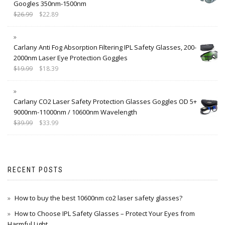
Googles 350nm-1500nm
$
26.99
$
22.89
Carlany Anti Fog Absorption Filtering IPL Safety Glasses, 200-
2000nm Laser Eye Protection Goggles
$
19.99
$
18.39
Carlany CO2 Laser Safety Protection Glasses Goggles OD 5+
9000nm-11000nm / 10600nm Wavelength
$
39.99
$
33.99
RECENT POSTS
How to buy the best 10600nm co2 laser safety glasses?
How to Choose IPL Safety Glasses – Protect Your Eyes from
Harmful Light