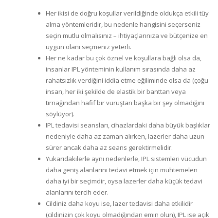
Her ikisi de doğru koşullar verildiğinde oldukça etkili tüy
alma yöntemleridir, bu nedenle hangisini seçerseniz
seçin mutlu olmalısınız – ihtiyaçlarınıza ve bütçenize en
uygun olanı seçmeniz yeterli.
Her ne kadar bu çok öznel ve koşullara bağlı olsa da,
insanlar IPL yönteminin kullanım sırasında daha az
rahatsızlık verdiğini iddia etme eğiliminde olsa da (çoğu
insan, her iki şekilde de elastik bir banttan veya
tırnağından hafif bir vuruştan başka bir şey olmadığını
söylüyor).
IPL tedavisi seansları, cihazlardaki daha büyük başlıklar
nedeniyle daha az zaman alırken, lazerler daha uzun
sürer ancak daha az seans gerektirmelidir.
Yukarıdakilerle aynı nedenlerle, IPL sistemleri vücudun
daha geniş alanlarını tedavi etmek için muhtemelen
daha iyi bir seçimdir, oysa lazerler daha küçük tedavi
alanlarını tercih eder.
Cildiniz daha koyu ise, lazer tedavisi daha etkilidir
(cildinizin çok koyu olmadığından emin olun), IPL ise açık