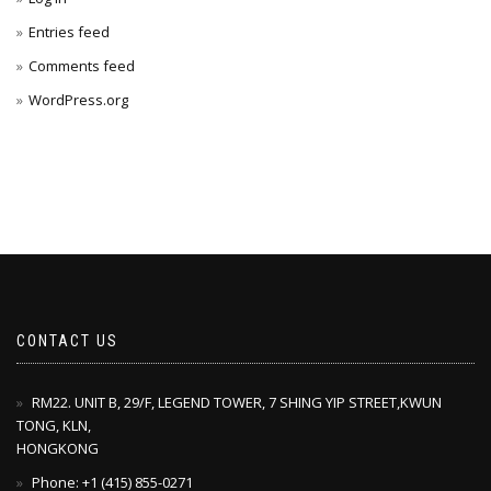
Entries feed
Comments feed
WordPress.org
CONTACT US
RM22. UNIT B, 29/F, LEGEND TOWER, 7 SHING YIP STREET,KWUN
TONG, KLN,
HONGKONG
Phone: +1 ‪(415) 855-0271‬